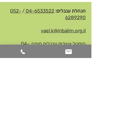
הנהלת ענבלים:
04-6533522
/
052-
6289290
yael.k@inbalim.org.il
הוסטל צעירים ענבלים חיפה:
04-
8640453
דיור מוגן ענבלים חיפה:​
052-8481100​
דיור מוגן ענבלים חדרה
:
054-5744377
דיור מוגן פרדס חנה:
052-5522069
דיור מוגן לנפגעות טראומה מינית בקריות:
050-6222915
קהילה תומכת לצעירים ענבלים חדרה:
050-4074367
/
04-6220070
קהילה לנפגעות טראומה מינית חיפה:
052-7462828
קהילה לנפגעות טראומה מינית
נתניה:
054-9393289